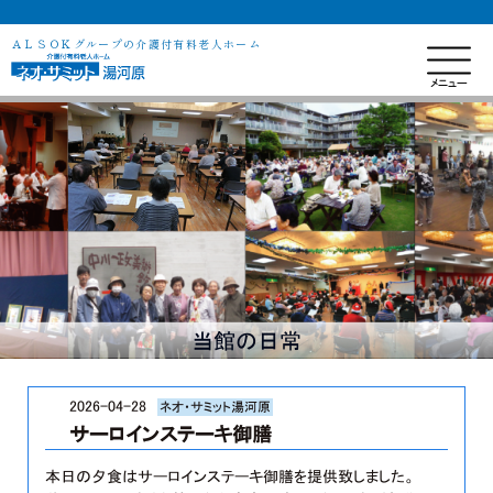
ＡＬＳＯＫグループの介護付有料老人ホーム
当館の日常
2026-04-28
ネオ・サミット湯河原
サーロインステーキ御膳
本日の夕食はサーロインステーキ御膳を提供致しました。