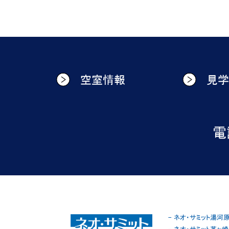
空室情報
見
電話
- ネオ・サミット湯河