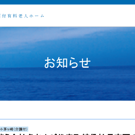
護付有料老人ホーム
お知らせ
ット茅ヶ崎（介護付）