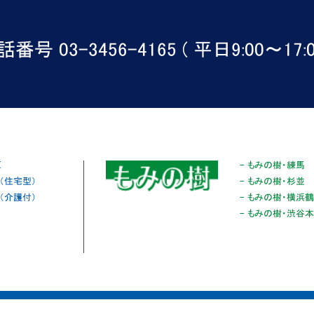
番号 03-3456-4165 ( 平日9:00〜17:0
原
- もみの樹・練馬
崎（住宅型）
- もみの樹・杉並
崎（介護付）
- もみの樹・横浜
- もみの樹・渋谷