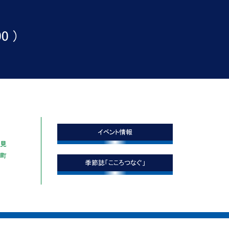
0 )
イベント情報
鶴見
本町
季節誌「こころつなぐ」