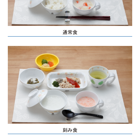
通常食
刻み食