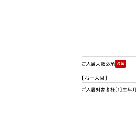
ご入居人数必須
必須
【お一人目】
ご入居対象者様［1］生年