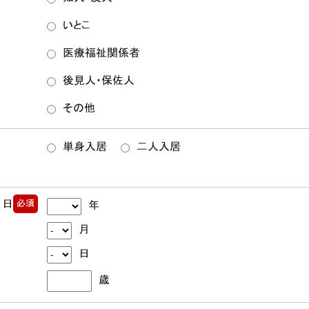
いとこ
医療福祉関係者
後見人・保佐人
その他
単身入居
二人入居
月日
必須
年
月
日
歳