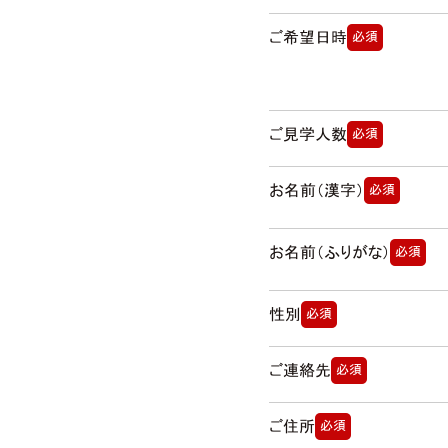
ご希望日時
必須
ご見学人数
必須
お名前（漢字）
必須
お名前（ふりがな）
必須
性別
必須
ご連絡先
必須
ご住所
必須